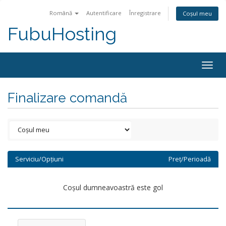
Română
Autentificare
Înregistrare
Coșul meu
FubuHosting
Togg
navig
Finalizare comandă
Serviciu/Opțiuni
Preț/Perioadă
Coșul dumneavoastră este gol