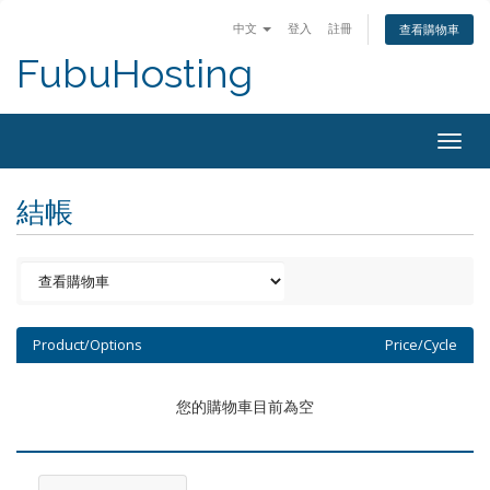
中文
登入
註冊
查看購物車
FubuHosting
Togg
navig
結帳
Product/Options
Price/Cycle
您的購物車目前為空