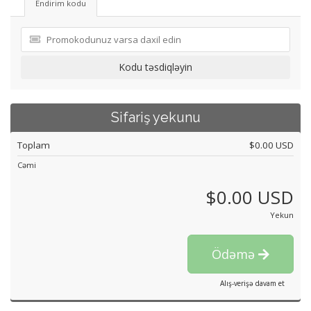
Endirim kodu
Kodu təsdiqləyin
Sifariş yekunu
Toplam
$0.00 USD
Cəmi
$0.00 USD
Yekun
Ödəmə
Alış-verişə davam et