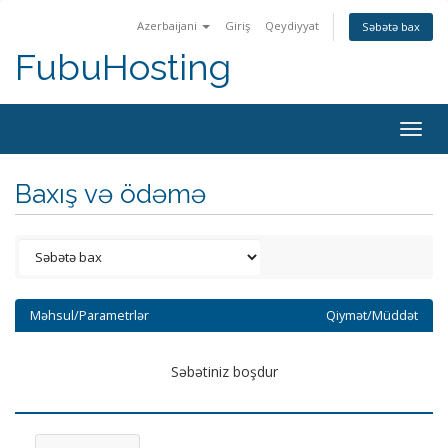
Azerbaijani
Giriş
Qeydiyyat
Səbətə bax
FubuHosting
Togg
navig
Baxış və ödəmə
Məhsul/Parametrlər
Qiymət/Müddət
Səbətiniz boşdur